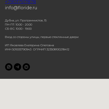
+79037517878
info@floride.ru
Дубна, ул. Программистов, 15
ПН-ПТ: 10:00 - 20:00
СБ-ВС: 10:00 - 19:00
Вход со стороны улицы, первые стеклянные двери
ИП Яковлева Екатерина Олеговна
ИНН 501005790943 ОГРНИП 323508100218412