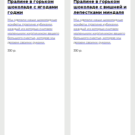
Пралине в горьком
Пралине в горьком
шоколаде с ягодами
шоколаде с вишней и
годжи
лепестками миндаля
Мы сделали наши шоколадные
Мы сделали наши шоколадные
конфеты пралине кубиками,
конфеты пралине кубиками,
каждый из которых считаем
каждый из которых считаем
маленьким кирпичиком вашего
маленьким кирпичиком вашего
большого счастья, которое мы
большого счастья, которое мы
делаем своими руками.
делаем своими руками.
330
р.
330
р.