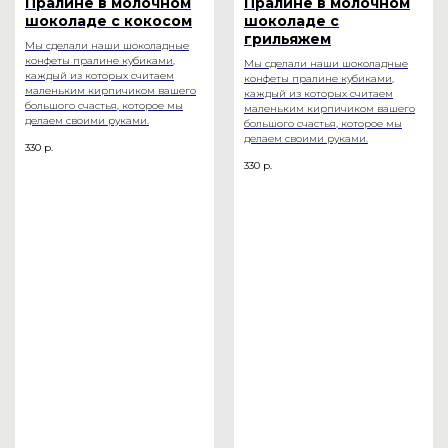
Пралине в молочном
Пралине в молочном
шоколаде с кокосом
шоколаде с
грильяжем
Мы сделали наши шоколадные
конфеты пралине кубиками,
Мы сделали наши шоколадные
каждый из которых считаем
конфеты пралине кубиками,
маленьким кирпичиком вашего
каждый из которых считаем
большого счастья, которое мы
маленьким кирпичиком вашего
делаем своими руками.
большого счастья, которое мы
делаем своими руками.
330
р.
330
р.