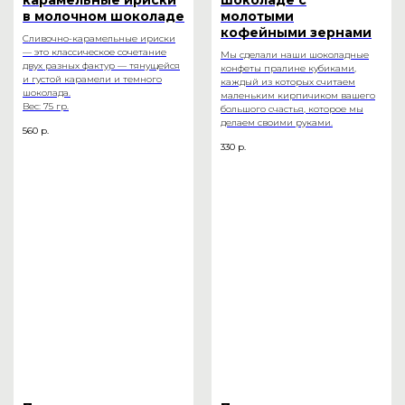
в молочном шоколаде
молотыми
кофейными зернами
Сливочно-карамельные ириски
— это классическое сочетание
Мы сделали наши шоколадные
двух разных фактур — тянущейся
конфеты пралине кубиками,
и густой карамели и темного
каждый из которых считаем
шоколада.
маленьким кирпичиком вашего
Вес: 75 гр.
большого счастья, которое мы
делаем своими руками.
560
р.
330
р.