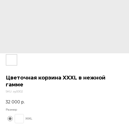
Цветочная корзина XXXL в нежной
гамме
SKU:
ay0002
32 000
р.
Размер
ХХХL